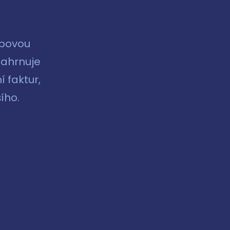
ebovou
zahrnuje
 faktur,
ího.