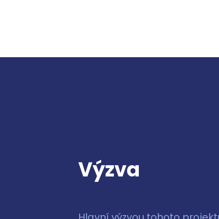
Výzva
Hlavní výzvou tohoto projekt