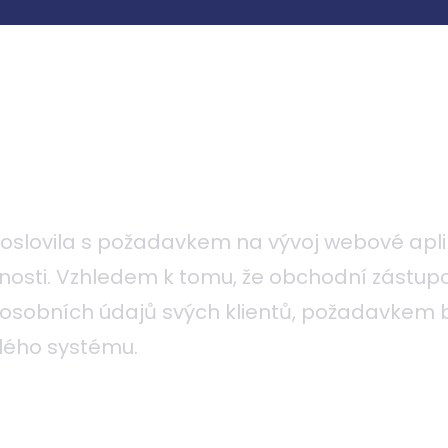
oslovila s požadavkem na vývoj webové apli
nosti. Vzhledem k tomu, že obchodní zástup
 osobních údajů svých klientů, požadavkem 
lého systému.