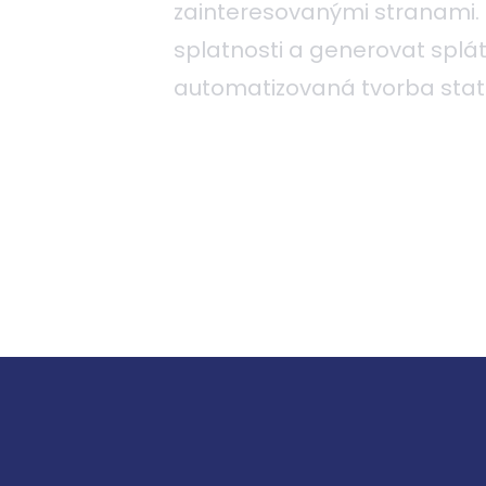
zainteresovanými stranami.
splatnosti a generovat splá
automatizovaná tvorba statis