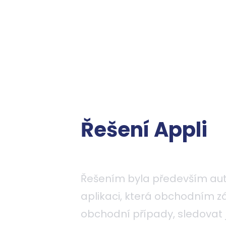
Řešení Appli
Řešením byla především aut
aplikaci, která obchodním z
obchodní případy, sledovat j