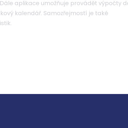
 Dále aplikace umožňuje provádět výpočty 
tkový kalendář. Samozřejmostí je také
tik.