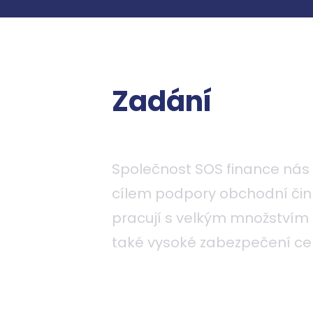
Zadání
Společnost SOS finance nás 
cílem podpory obchodní čin
pracují s velkým množstvím
také vysoké zabezpečení ce