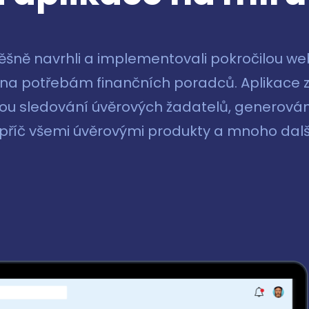
Zobrazit všechny služby
Zobrazit všechny služby
ěšně navrhli a implementovali pokročilou w
bena potřebám finančních poradců. Aplikace 
jsou sledování úvěrových žadatelů, generování
příč všemi úvěrovými produkty a mnoho dalš