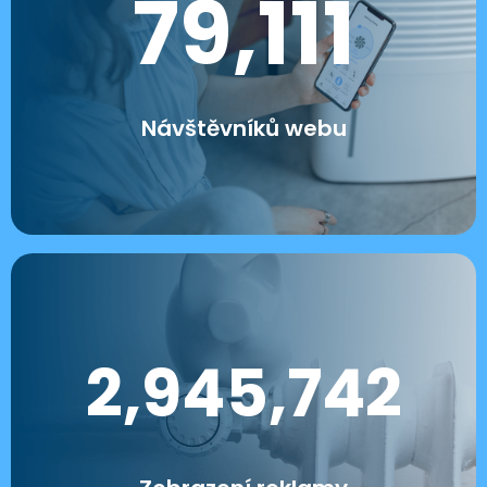
79,111
Návštěvníků webu
2,945,742