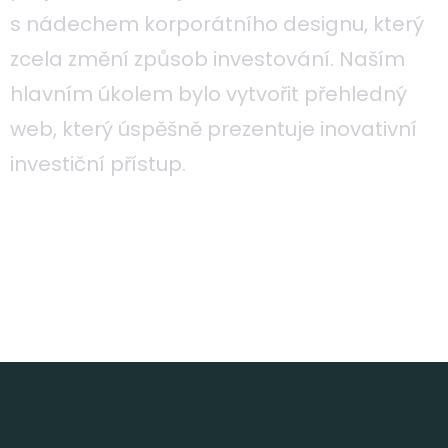
s nádechem korporátního designu, který
zcela změní způsob investování. Naším
hlavním úkolem bylo vytvořit přehledný
web, který úspěšně prezentuje inovativní
investiční přístup.