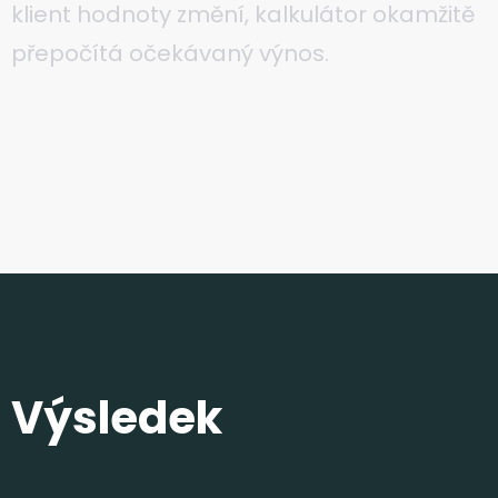
klient hodnoty změní, kalkulátor okamžitě
přepočítá očekávaný výnos.
Výsledek