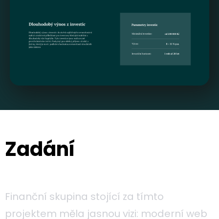
Zadání
Finanční skupina stojící za tímto
projektem měla jasnou vizi: moderní web